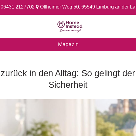
06431 2127702
Offheimer Weg 50, 65549 Limburg an der L
Sf
-
Magazin
Familien-
und
Seniorenbetreuung
rück in den Alltag: So gelingt der
GmbH
Sicherheit