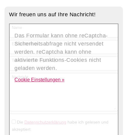
Wir freuen uns auf Ihre Nachricht!
Name
Das Formular kann ohne reCaptcha-
Sicherheitsabfrage nicht versendet
E-Mail-Adresse
werden. reCaptcha kann ohne
aktivierte Funktions-Cookies nicht
Telefonnummer (optional)
geladen werden.
Nachricht
Cookie Einstellungen »
Die
Datenschutzerklärung
habe ich gelesen und
akzeptiert.