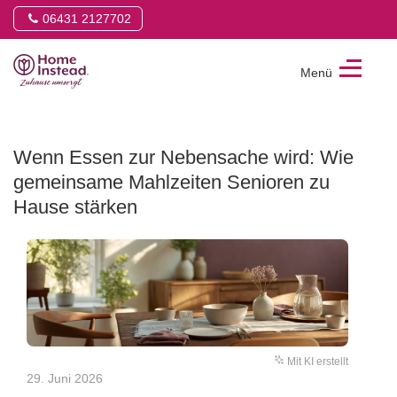
06431 2127702
Menü
Sf
-
Familien-
Wenn Essen zur Nebensache wird: Wie
und
Seniorenbetreuung
gemeinsame Mahlzeiten Senioren zu
GmbH
Hause stärken
Mit KI erstellt
29. Juni 2026