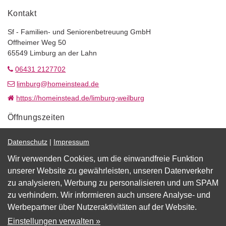
Kontakt
Sf - Familien- und Seniorenbetreuung GmbH
Offheimer Weg 50
65549 Limburg an der Lahn
06431 2127702
limburg@homeinstead.de
https://homeinstead.de/limburg-weilburg
Öffnungszeiten
Mo.–Fr.
07:00–17:00 Uhr
Datenschutz
|
Impressum
Wir verwenden Cookies, um die einwandfreie Funktion
unserer Website zu gewährleisten, unseren Datenverkehr
Impressum
|
Datenschutz
zu analysieren, Werbung zu personalisieren und um SPAM
zu verhindern. Wir informieren auch unsere Analyse- und
Barrierefreiheit
Werbepartner über Nutzeraktivitäten auf der Website.
Cookie Einstellungen
Einstellungen verwalten »
Marketing by
WinLocal